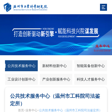
公共技术服务中心（温州市工科院司法鉴定所）
新材料创新中心
智能装备创新中心
工业设计创新中心（温州市创意设计有限公司）
产业创新服务中心
科技人才服务中心
公共技术服务中心（温州市工科院司法鉴
定所）
-
-
首页
业务中心
公共技术服务中心（温州市工科院司法鉴定所）